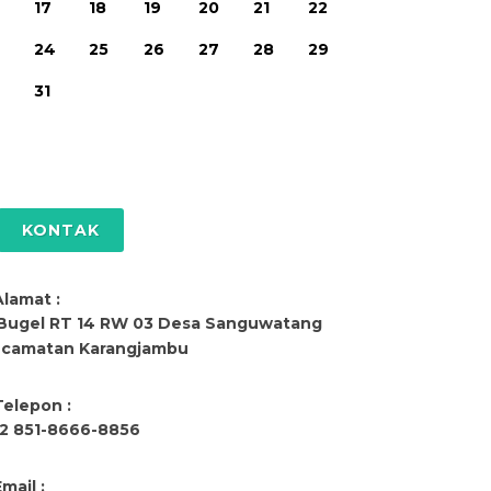
17
18
19
20
21
22
24
25
26
27
28
29
31
KONTAK
Alamat :
 Bugel RT 14 RW 03 Desa Sanguwatang
camatan Karangjambu
Telepon :
2 851-8666-8856
mail :