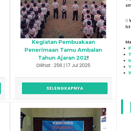
sm
ht
Kegiatan Pembuakaan
Me
Penerimaan Tamu Ambalan
T
Tahun Ajaran 202
!
I
Dilihat : 256 | 17 Jul 2025
SELENGKAPNYA