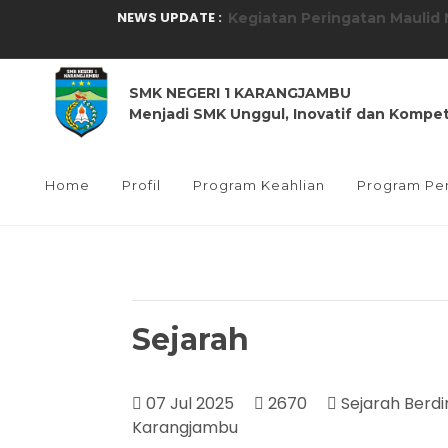
NEWS UPDATE :
Kegiatan dalam rangka HUT S
Gerak Jalan dalam rangka pe
SMK NEGERI 1 KARANGJAMBU
Seleksi Paskriba Kecamatan 
Menjadi SMK Unggul, Inovatif dan Kompet
Sosialisasi dan Screening K
Kegiatan MPLS Tahun Ajaran 
Home
Profil
Program Keahlian
Program Pe
Kegiatan Pembuakaan Pener
Realisasi Penggunaan dana 
Mikrotik Academy SMK N 1 Ka
Sejarah
Realisasi Penggunaan dana 
Kegiatan Peringatan Maulid
07 Jul 2025
2670
Sejarah Berdi
Karangjambu