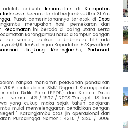
u adalah sebuah
kecamatan
di
Kabupaten
h
,
Indonesia
. Kecamatan ini berjarak sekitar 31 Km
ngga
. Pusat pemerintahannya terletak di
Desa
ngjambu merupakan hasil pemekaran dari
ah
kecamatan
ini berada di paling utara serta
 Kecamatan karangjambu harus ditempuh dengan
k dan sempit, bahkan di beberapa titik ada
ahnya 46,09 km², dengan Kepadatan 573 jiwa/km²
Danasari
,
Jingkang
,
Karangjambu
,
Purbasari
,
dalam rangka menjamin pelayanan pendidikan
 2008 mulai dirintis SMK Negeri 1 Karangjambu
eseerta Didik Baru (PPDB) dari Kepala Dinas
a Nomor : 421 / 1537 / 2008 Tanggal : 18 Juni
swa yang cukup maka sejak tahun pelajaran
ambu mulai menyelenggaran pendidikan dengan
eri 1 Karangjambu atas ijin operasional dari
ten Purbalingga Nomor : 421.5 / 2125 / 2008