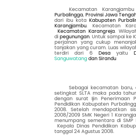
Kecamatan Karangjamb
Purbalingga
,
Provinsi
Jawa Tenga
dari ibu kota
Kabupaten Purbali
Karangjambu
. Kecamatan Kara
Kecamatan Karangreja
. Wilay
di
pegunungan
. Untuk sampai ke
perjalnan yang cukup menanja
tanjakan yang curam. Luas wilay
terdiri dari 6
Desa
yaitu
Sanguwatang
dan Sirandu
Sebagai kecamatan baru, 
setingkat SLTA maka pada tahun
dengan surat Ijin Penerimaan P
Pendidikan Kabupaten Purbalingg
2008. Setelah mendapatkan si
2008/2009 SMK Negeri 1 Karangj
menumpang sementara di SMP Neg
Kepala Dinas Pendidikan Kabupa
tanggal 24 Agustus 2008.