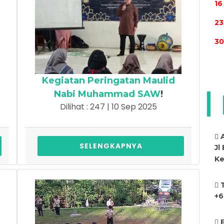
16
23
30
Kegiatan Peringatan Maulid
Nabi Muhammad SAW
!
Dilihat : 247 | 10 Sep 2025
SELENGKAPNYA
Jl
Ke
+6
E