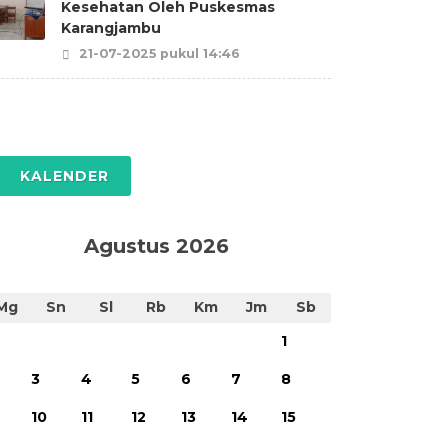
Kesehatan Oleh Puskesmas
Karangjambu
21-07-2025 pukul 14:46
KALENDER
Agustus 2026
Mg
Sn
Sl
Rb
Km
Jm
Sb
1
3
4
5
6
7
8
10
11
12
13
14
15