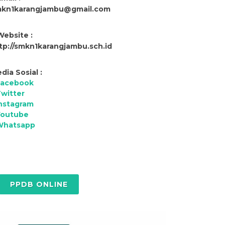
kn1karangjambu@gmail.com
Website :
tp://smkn1karangjambu.sch.id
dia Sosial :
Facebook
witter
nstagram
Youtube
Whatsapp
PPDB ONLINE