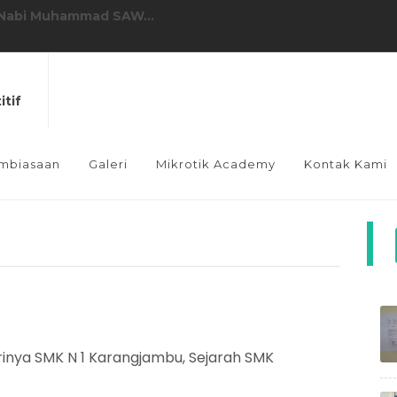
MK N 1 Karangjambu yang ke 17...
ringatan HUT RI ke-80 Kecamatan K...
Karangjambu di SMK N 1 Karangjamb...
itif
esehatan Oleh Puskesmas Karangjam...
2025/2026...
mbiasaan
Galeri
Mikrotik Academy
Kontak Kami
imaan Tamu Ambalan Tahun Ajaran 202...
BOS Tahap 1 Tahun 2025...
rangjambu...
BOS Tahap 2 Tahun 2025...
 Nabi Muhammad SAW...
rinya SMK N 1 Karangjambu, Sejarah SMK