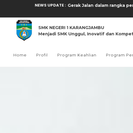
NEWS UPDATE :
Seleksi Paskriba Kecamatan 
SMK NEGERI 1 KARANGJAMBU
Sosialisasi dan Screening K
Menjadi SMK Unggul, Inovatif dan Kompet
Kegiatan MPLS Tahun Ajaran 
Kegiatan Pembuakaan Pener
Home
Profil
Program Keahlian
Program Pe
Realisasi Penggunaan dana 
Mikrotik Academy SMK N 1 Ka
Realisasi Penggunaan dana 
Kegiatan Peringatan Maulid
Kegiatan dalam rangka HUT S
Gerak Jalan dalam rangka pe