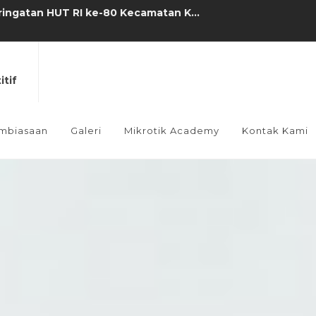
Karangjambu di SMK N 1 Karangjamb...
esehatan Oleh Puskesmas Karangjam...
itif
2025/2026...
imaan Tamu Ambalan Tahun Ajaran 202...
mbiasaan
Galeri
Mikrotik Academy
Kontak Kami
BOS Tahap 1 Tahun 2025...
rangjambu...
BOS Tahap 2 Tahun 2025...
 Nabi Muhammad SAW...
MK N 1 Karangjambu yang ke 17...
ringatan HUT RI ke-80 Kecamatan K...