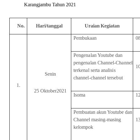
Karangjambu Tahun 2021
No.
Hari/tanggal
Uraian Kegiatan
Pembukaan
0
Pengenalan Youtube dan
pengenalan Channel-Channel
1
terkenal serta analisis
Senin
channel-channel tersebut
1.
25 Oktober2021
Isoma
1
Pembuatan akun Youtube dan
Channel masing-masing
1
kelompok