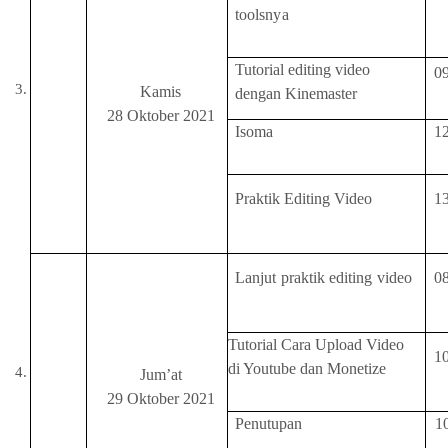
toolsnya
Tutorial editing video
0
Kamis
dengan Kinemaster
28 Oktober 2021
Isoma
1
Praktik Editing Video
1
Lanjut praktik editing video
0
Tutorial Cara Upload Video
1
di Youtube dan Monetize
Jum’at
29 Oktober 2021
Penutupan
1