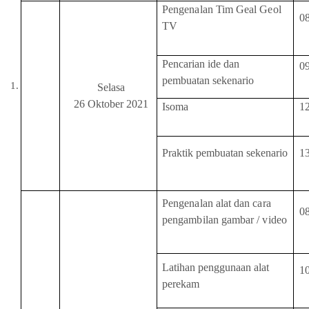
Pengenalan Tim Geal Geol
0
TV
Pencarian ide dan
0
pembuatan sekenario
Selasa
26 Oktober 2021
Isoma
1
Praktik pembuatan sekenario
1
Pengenalan
alat dan cara
0
p
engambilan
g
ambar /
v
ideo
Latihan penggunaan alat
1
perekam